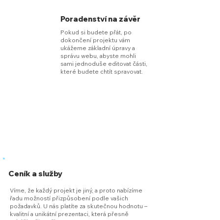
Poradenství na závěr
Pokud si budete přát, po
dokončení projektu vám
ukážeme základní úpravy a
správu webu, abyste mohli
sami jednoduše editovat části,
které budete chtít spravovat.
Ceník a služby
Víme, že každý projekt je jiný, a proto nabízíme
řadu možností přizpůsobení podle vašich
požadavků. U nás platíte za skutečnou hodnotu –
kvalitní a unikátní prezentaci, která přesně