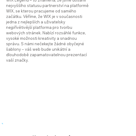
WIX Legend – to znamená, že jsme dosáhli
nejvyššího statusu partnerství na platformě
WIX, se kterou pracujeme od samého
začátku. Věříme, že WIX je v současnosti
jedna z nejlepších a uživatelsky
nejpřívětivější platforma pro tvorbu
webových stránek. Nabízí rozsáhlé funkce,
vysoké možnosti kreativity a snadnou
správu.
S námi nečekejte žádné obyčejné
šablony – váš web bude unikátní a
dlouhodobě zapamatovatelnou prezentací
vaší značky.