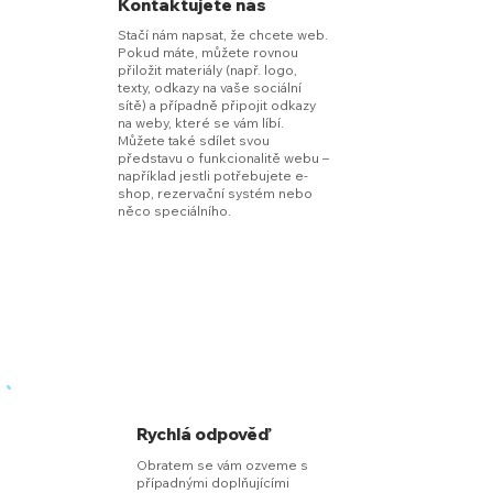
Kontaktujete nás
Stačí nám napsat, že chcete web.
Pokud máte, můžete rovnou
přiložit materiály (např. logo,
texty, odkazy na vaše sociální
sítě) a případně připojit odkazy
na weby, které se vám líbí.
Můžete také sdílet svou
představu o funkcionalitě webu –
například jestli potřebujete e-
shop, rezervační systém nebo
něco speciálního.
Rychlá odpověď
O
bratem se vám ozveme s
případnými doplňujícími