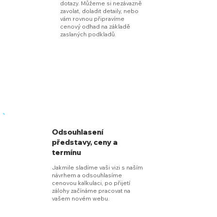
dotazy. Můžeme si nezávazně
zavolat, doladit detaily, nebo
vám rovnou připravíme
cenový odhad na základě
zaslaných podkladů.
Odsouhlasení
představy, ceny a
termínu
Jakmile sladíme vaši vizi s naším
návrhem a odsouhlasíme
cenovou kalkulaci, po přijetí
zálohy začínáme pracovat na
vašem novém webu.