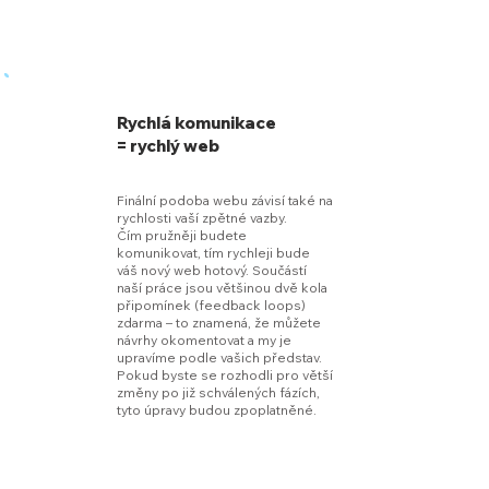
Rychlá komunikace
= rychlý web
Finální podoba webu závisí také na
rychlosti vaší zpětné vazby.
Čím pružněji budete
komunikovat, tím rychleji bude
váš nový web hotový. Součástí
naší práce jsou většinou dvě kola
připomínek (feedback loops)
zdarma – to znamená, že můžete
návrhy okomentovat a my je
upravíme podle vašich představ.
Pokud byste se rozhodli pro větší
změny po již schválených fázích,
tyto úpravy budou zpoplatněné.