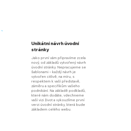
Unikátní návrh úvodní
stránky
Jako první vám připravíme zcela
nový, od základů vytvořený návrh
úvodní stránky. Nepracujeme se
šablonami – každý návrh je
vytvořen citlivě, na míru, s
respektem k vaší představě,
záměru a specifikům vašeho
podnikání. Na základě podkladů,
které nám dodáte, vdechneme
vaší vizi život a vykouzlíme první
verzi úvodní stránky, která bude
základem celého webu.